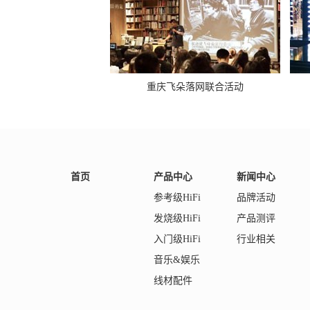
重庆飞朵落网联合活动
首页
产品中心
新闻中心
参考级HiFi
品牌活动
发烧级HiFi
产品测评
入门级HiFi
行业相关
音乐&娱乐
线材配件