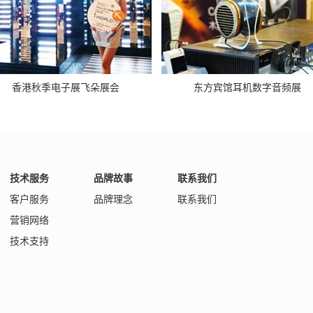
香港秋季电子展飞朵展会
东方宾馆耳机数字音频展
技术服务
品牌故事
联系我们
客户服务
品牌理念
联系我们
营销网络
技术支持