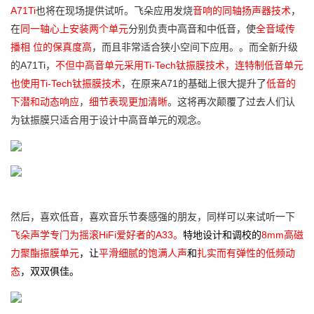
A71Ti
也将在现场提供试听。
飞朵应用发烧
音响的同轴扬声器技术
，
在
同一轴心上安装两个单元
分别负责中高音和中低音，使
全音域传
播相 位的保真度高
，而且非常适合狭小空间下应用。
。而全新升级
的A71Ti，
不但中高音单元采用Ti-Tech钛振膜技术，连特制低音单元
也使用Ti-Tech钛振膜技术
，在原来A71的基础上很大提升了
低
音的
下潜和动态响应
，
细节表现更加清晰
。这将再次颠覆了过去人们认
为钛振膜只适合用于设计中高音单元的观念。
然后，喜欢低音，喜欢音乐节奏感强的朋友，同样可以来试听一下
飞朵声学专门为摇滚HiFi爱好者的A33。
特地设计和调校的
8mm高磁
力聚酯振膜单元
，让
平滑细腻的饱满人声
和
扎实而有弹性的低频动
态
，双双俱佳。