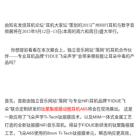
由知名发烧耳机论坛“耳机大家坛”策划的2015广州HIFI耳机与数字音
频展将在
2015年9月12日~13日(本周的周六和周日)盛大举行。
你想提前看看在本次展会上，独立音乐网站“落网”的耳机合作伙
伴——专业耳机品牌“FIDUE飞朵声学”会带来哪些能让耳朵中毒的产
品吗？
首先，首款由独立音乐网站“落网”与专业HiFi耳机品牌"FIDUE飞
朵"联合定制研发的
钛聚酯振膜动圈耳机A65
将会在现场展出。 这
是
一款应用了飞朵声学Ti-Tech钛振膜技术，以及MIM一体式金属工艺
打造的全新钛振膜HiFi音乐耳机。得益于FIDUE新研发的钛聚酯振膜
工艺，飞朵A65使用的8mm Ti-Tech钛振膜单元，瞬态响应更高效，