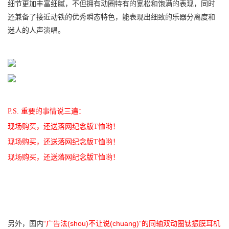
细节更加丰富细腻，不但拥有动圈特有的宽松和饱满的表现，同时
还兼备了接近动铁的优秀瞬态特色，能表现出细致的乐器分离度和
迷人的人声演唱。
P.S. 重要的事情说三遍：
现场购买，还送落网纪念版T恤哟！
现场购买，还送落网纪念版T恤哟！
现场购买，还送落网纪念版T恤哟！
另外，国内
“广告法(shou)不让说(chuang)”的同轴双动圈钛振膜耳机