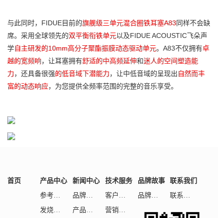
与此同时，FIDUE目前的
旗舰级三单元混合圈铁耳塞A83
同样不会缺
席。
采用全球领先的
双平衡衔铁单元
以及
FIDUE ACOUSTIC
飞朵声
学
自主研发的
10mm
高分子聚酯振膜动态驱动单元
。
A83
不仅拥有
卓
越的宽频响
，让耳塞拥有
舒适的中高频延伸
和
迷人的空间塑造能
力
，还具备很强
的低音域下潜能力
，让中低音域的呈现出
自然而丰
富的动态响应
，为您提供全频率范围的完整的音乐享受。
首页
产品中心
新闻中心
技术服务
品牌故事
联系我们
参考级HiFi
品牌活动
客户服务
品牌理念
联系我们
发烧级HiFi
产品测评
营销网络