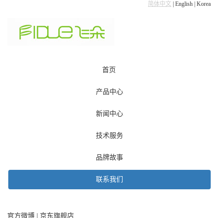
简体中文
|
English
|
Korea
首页
产品中心
新闻中心
技术服务
品牌故事
联系我们
官方微博
|
京东旗舰店