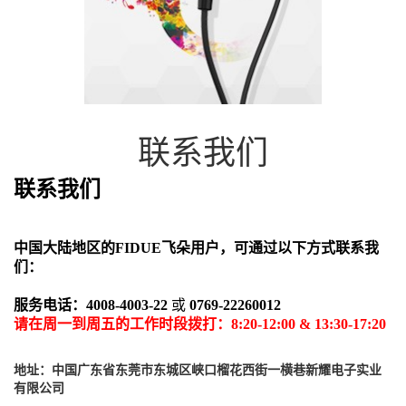
联系我们
联系我们
中国大陆地区的FIDUE飞朵用户，可通过以下方式联系我
们：
服务电话
：4008-4003-22
或
0769-22260012
请在周一到周五的工作时段拨打：8
:20-12:00 & 13:30-17:20
地址：
中国广东省东莞市东城区峡口榴花西街一横巷新耀电子实业
有限公司