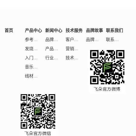
首页
产品中心
新闻中心
技术服务
品牌故事
联系我们
参考级HiFi
品牌活动
客户服务
品牌理念
联系我们
发烧级HiFi
产品测评
营销网络
入门级HiFi
行业相关
技术支持
音乐&娱乐
线材配件