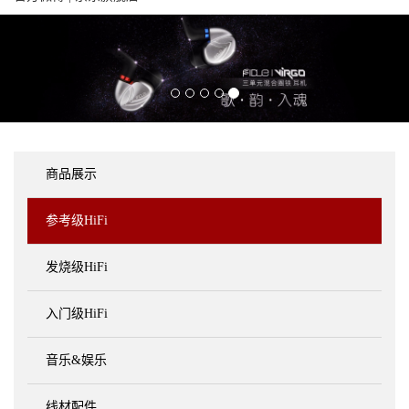
商品展示
参考级HiFi
发烧级HiFi
入门级HiFi
音乐&娱乐
线材配件