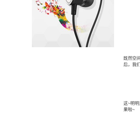
既然空
后，我
这~明
果啦~