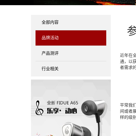
全部内容
品牌活动
产品测评
近年在
通，以
者需求
行业相关
平常我
间或者
样的级