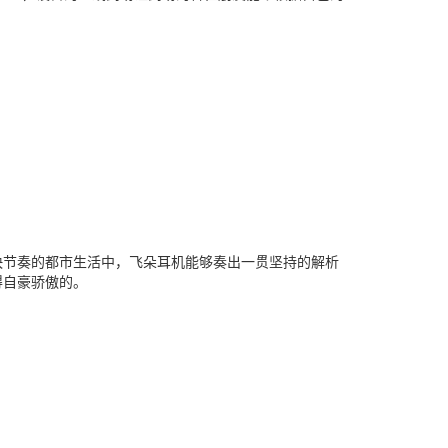
快节奏的都市生活中，飞朵耳机能够奏出一贯坚持的解析
得自豪骄傲的。