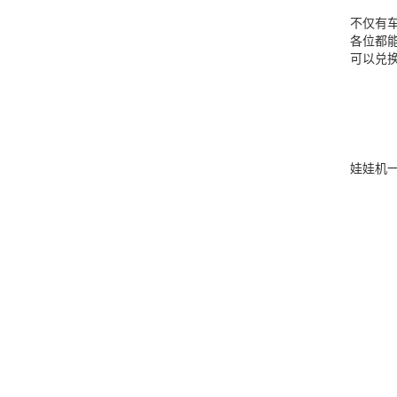
不仅有
各位都
可以兑换
娃娃机