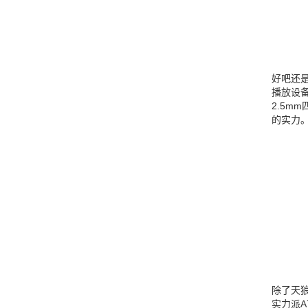
好吧还
播放设备
2.5m
的实力
除了天
实力派A