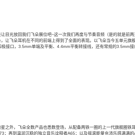
是让目光放回我们飞朵展位吧~这一次我们再度与节奏音频（是的就是前两
，让飞朵耳机在不同的前端上得到了全面的表现。以飞朵当今五单元旗舰圈
m四极接口，3.5mm单端及平衡、4.4mm平衡转接线，还有常规的3.5m
。
狼星之外，飞朵全数产品也悉数登场，从配备两铁一圈的上一代旗舰圈铁耳
73；再到温润沉稳的独立音乐诠释者A65；以及摇滚能量充沛乐感满满