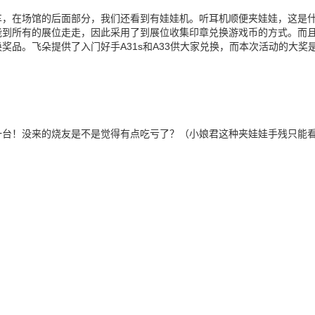
车，在场馆的后面部分，我们还看到有娃娃机。听耳机顺便夹娃娃，这是
能到所有的展位走走，因此采用了到展位收集印章兑换游戏币的方式。而
奖品。飞朵提供了入门好手A31s和A33供大家兑换，而本次活动的大奖
一台！没来的烧友是不是觉得有点吃亏了？（小娘君这种夹娃娃手残只能