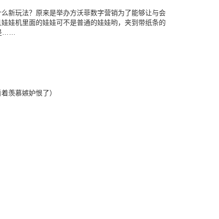
什么新玩法？原来是举办方沃菲数字营销为了能够让与会
且娃娃机里面的娃娃可不是普通的娃娃哟，夹到带纸条的
是……
看着羡慕嫉妒恨了）