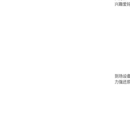
兴趣爱
到场设
力强还