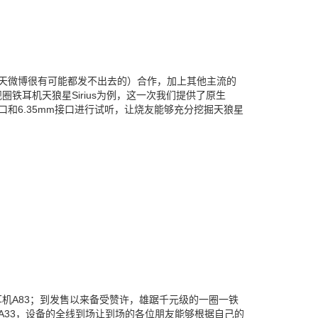
天微博很有可能都发不出去的）合作，加上其他主流的
铁耳机天狼星Sirius为例，这一次我们提供了原生
m接口和6.35mm接口进行试听，让烧友能够充分挖掘天狼星
机A83；到发售以来备受赞许，雄踞千元级的一圈一铁
的A33，设备的全线到场让到场的各位朋友能够根据自己的