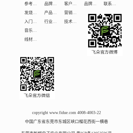
参考级HiFi
品牌活动
客户服务
品牌理念
联系我们
发烧级HiFi
产品测评
营销网络
入门级HiFi
行业相关
技术支持
音乐&娱乐
线材配件
copyright www.fidue.com 4008-4003-22
中国广东省东莞市东城区峡口榴花西街一横巷