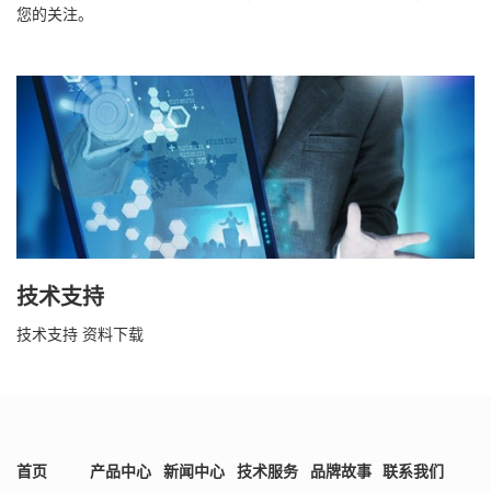
您的关注。
技术支持
技术支持 资料下载
首页
产品中心
新闻中心
技术服务
品牌故事
联系我们