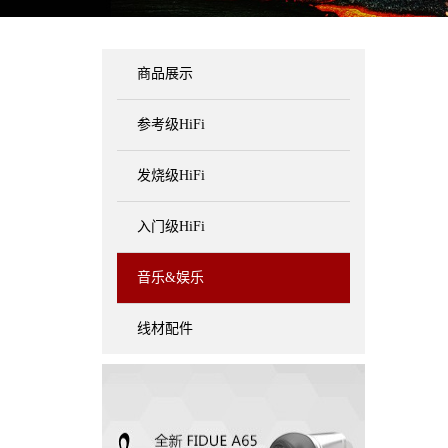
商品展示
参考级HiFi
发烧级HiFi
入门级HiFi
音乐&娱乐
线材配件