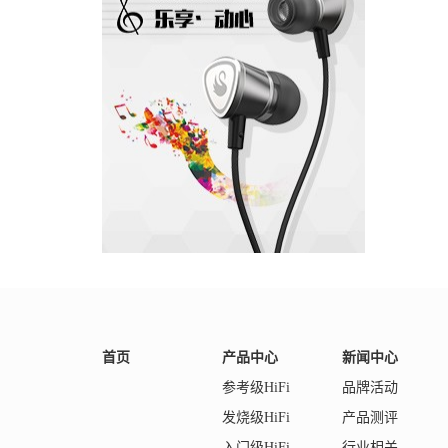
首页
产品中心
新闻中心
参考级HiFi
品牌活动
发烧级HiFi
产品测评
入门级HiFi
行业相关