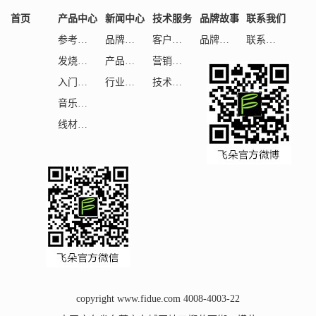
首页
产品中心
新闻中心
技术服务
品牌故事
联系我们
参考级HiFi
品牌活动
客户服务
品牌理念
联系我们
发烧级HiFi
产品测评
营销网络
入门级HiFi
行业相关
技术支持
音乐&娱乐
线材配件
copyright www.fidue.com 4008-4003-22